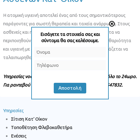
Η ατομική υγιεινή αποτελεί ένας από τους σημαντικότερους
παράγοντες για σωστή θεραπεία και ταχεία ανάρρωση. Στους
ασθενείς και ηλικιωμένους που δεν έχουν δυνατότητα να
Εισάγετε τα στοιχεία σας και
περιποιηθούν τον εαυτό τους, παρέχουμε τοπική καθαριότητα
σύντομα θα σας καλέσουμε.
και υγιεινή με αλλαγή πάνας κατ΄οίκον χωρίς να χρειάζεται να
N
ταλαιπωρηθεί ο ασθενής.
a
Y
P
m
o
h
e
Υπηρεσίες νοσηλείας κατ΄οίκον στην Θεσσαλονίκη όλο το 24ωρο.
u
o
*
Για ραντεβού επικοινωνήστε μαζί μας στο +30 6972547832.
Αποστολή
r
n
P
e
This popup will close in:
995
h
Y
Υπηρεσίες
o
o
Σίτιση Κατ’ Οίκον
n
u
Τοποθέτηση Φλεβοκαθετήρα
e
r
Ενέσεις
N