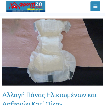
Μετάβαση
Mai
στο
Men
περιεχόμενο
Αλλαγή Πάνας Ηλικιωμένων και
Ασθενών Κατ’ Οίκον