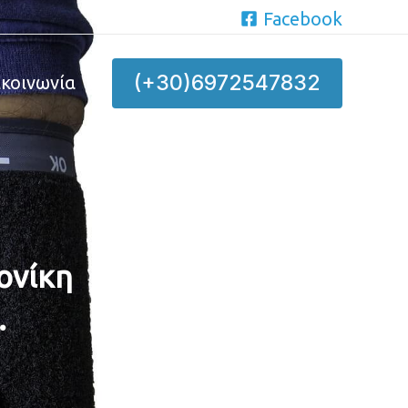
Facebook
(+30)6972547832
ικοινωνία
ονίκη
.