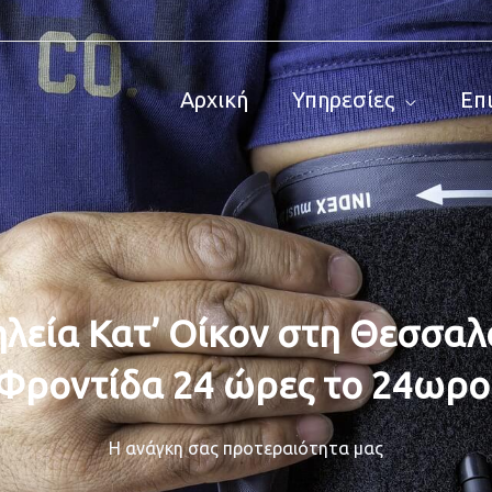
Αρχική
Υπηρεσίες
Επ
λεία Κατ’ Οίκον στη Θεσσαλ
Φροντίδα 24 ώρες το 24ωρο
Η ανάγκη σας προτεραιότητα μας