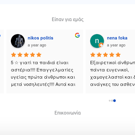
Είπαν για εμάς
Christos Tompoulidis
Δημήτρης Χατζ
a year ago
a year ago
αγματικοί 
Επαγγελματίες! Συνεπείς ,
αγγελματίες!
με γνώσεις και εμπειρία.
Επικοινωνία