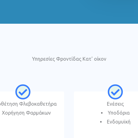
n
e
N
u
m
b
Υπηρεσίες Φροντίδας Κατ' οίκον
e
r
*
οθέτηση Φλεβοκαθετήρα
Ενέσεις
Χορήγηση Φαρμάκων
Υποδόρια
Ενδομυϊκή