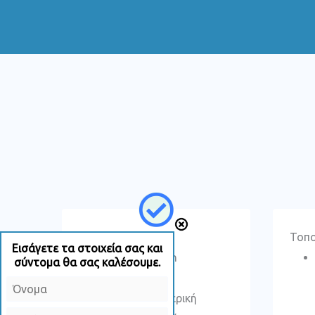
Σίτιση
Τοπ
Εισάγετε τα στοιχεία σας και
Levin
σύντομα θα σας καλέσουμε.
Peg
N
Παρεντερική
a