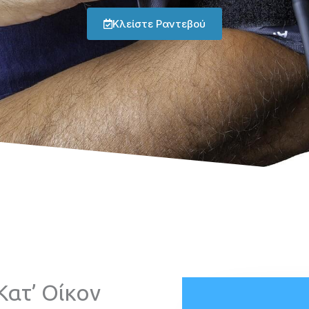
Κλείστε Ραντεβού
Κατ’ Οίκον